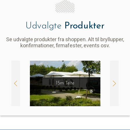
Udvalgte
Produkter
Se udvalgte produkter fra shoppen. Alt til bryllupper,
konfirmationer, firmafester, events osv.
ber
15m Telte