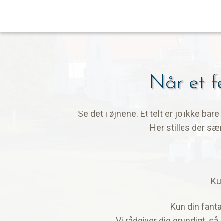
Når et fe
Se det i øjnene. Et telt er jo ikke bare
Her stilles der sæ
Ku
Kun din fanta
Vi rådgiver dig grundigt, så