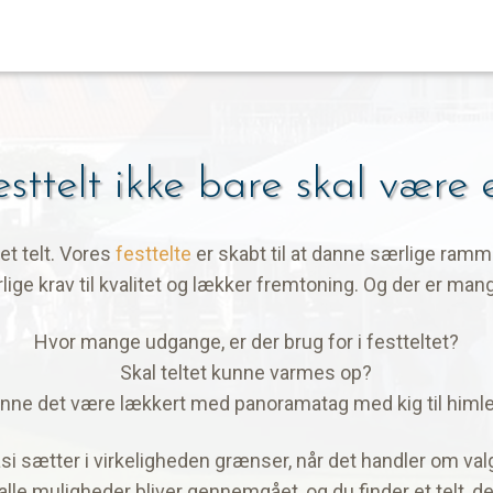
sttelt ikke bare skal være e
 et telt. Vores
festtelte
er skabt til at danne særlige ramme
rlige krav til kvalitet og lækker fremtoning. Og der er mang
Hvor mange udgange, er der brug for i festteltet?
Skal teltet kunne varmes op?
nne det være lækkert med panoramatag med kig til himl
si sætter i virkeligheden grænser, når det handler om valg
 alle muligheder bliver gennemgået, og du finder et telt, de