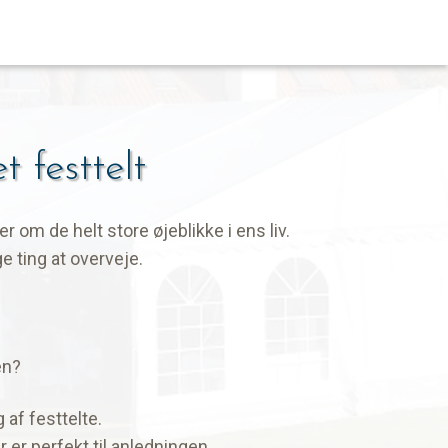
t festtelt
r om de helt store øjeblikke i ens liv.
e ting at overveje.
en?
 af festtelte.
r er perfekt til anledningen.