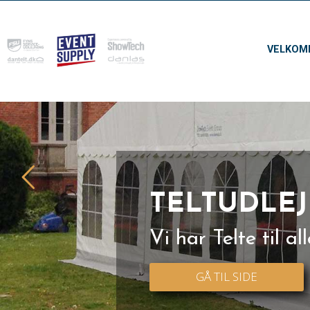
VELKOM
TELTUDLE
Vi har Telte til al
GÅ TIL SIDE