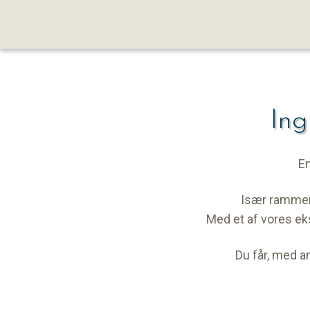
Ing
En
Især rammern
Med et af vores eks
Du får, med a