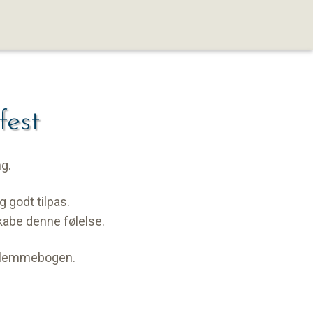
fest
ng.
 godt tilpas.
skabe denne følelse.
i glemmebogen.