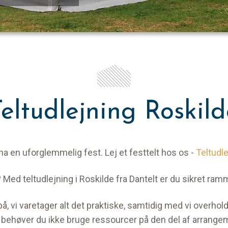
eltudlejning Roskil
 ha en uforglemmelig fest. Lej et festtelt hos os -
Teltudl
? Med teltudlejning i Roskilde fra Dantelt er du sikret ram
, vi varetager alt det praktiske, samtidig med vi overhold
 behøver du ikke bruge ressourcer på den del af arrange